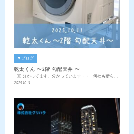
▼ブログ
乾太くん 〜2階 勾配天井 〜
👱‍♀️ 分かってます。分かっています・・ 何社も断ら…
2025.10.11