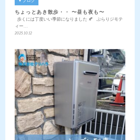
▼ブログ
ちょっとあき散歩・・ 〜昼も夜も〜
歩くには丁度いい季節になりました 🍂 ぶらりジモテ
ィー…
2025.10.12