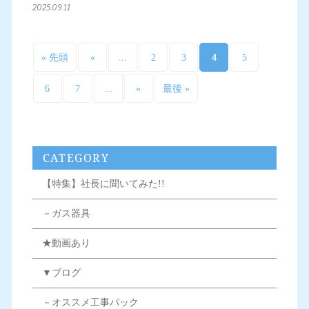
2025.09.11
...
4
« 先頭
«
2
3
5
...
6
7
»
最後 »
CATEGORY
【特集】社長に聞いてみた!!
－ガス器具
★動画あり
▼ブログ
－オススメ工事パック