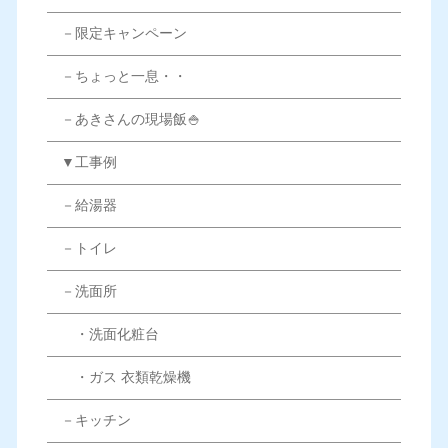
－限定キャンペーン
－ちょっと一息・・
－あきさんの現場飯🍚
▼工事例
－給湯器
－トイレ
－洗面所
・洗面化粧台
・ガス 衣類乾燥機
－キッチン