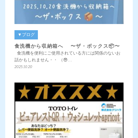
▼ブログ
食洗機から収納箱へ 〜ザ・ボックス📦〜
食洗機を便利にご使用されている方には関係のないお
話かもしれません・・ （😎…
2025.10.20