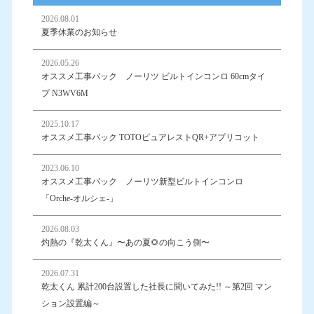
2026.08.01
夏季休業のお知らせ
2026.05.26
オススメ工事パック ノーリツ ビルトインコンロ 60cmタイ
プ N3WV6M
2025.10.17
オススメ工事パック TOTOピュアレストQR+アプリコット
2023.06.10
オススメ工事パック ノーリツ新型ビルトインコンロ
「Orche-オルシェ-」
2026.08.03
灼熱の『乾太くん』〜あの夏🌻の向こう側〜
2026.07.31
乾太くん 累計200台設置した社長に聞いてみた!! ～第2回 マン
ション設置編～