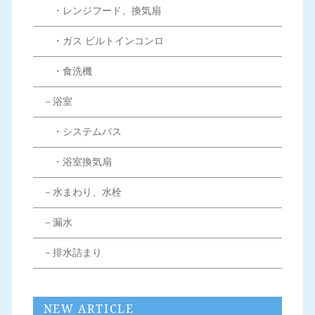
・レンジフード、換気扇
・ガス ビルトインコンロ
・食洗機
－浴室
・システムバス
・浴室換気扇
－水まわり、水栓
－漏水
－排水詰まり
NEW ARTICLE