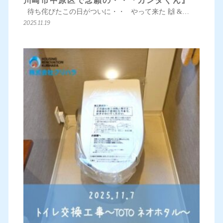
川崎市中原区で念願の・・『カンタくん』
待ち侘びたこの日がついに・・ やって来た 🙌 &…
2025.11.19