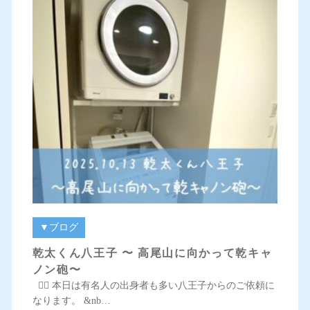
▼ブログ
乾太くん八王子 〜 高尾山に向かって乾キャ
ノン砲〜
💁‍♀️ 本日は有名人の出身者も多い八王子からのご依頼に
なります。 &nb…