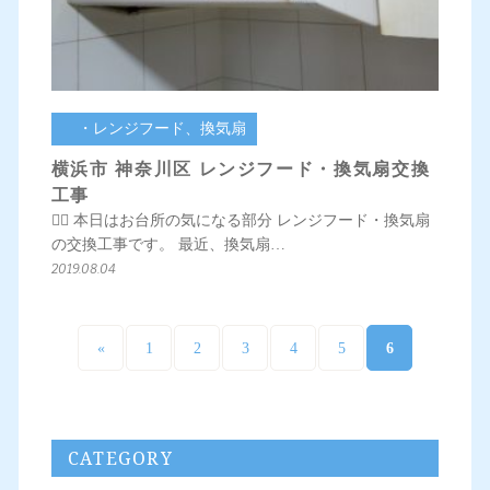
・レンジフード、換気扇
横浜市 神奈川区 レンジフード・換気扇交換
工事
💁‍♀️ 本日はお台所の気になる部分 レンジフード・換気扇
の交換工事です。 最近、換気扇…
2019.08.04
6
«
1
2
3
4
5
CATEGORY