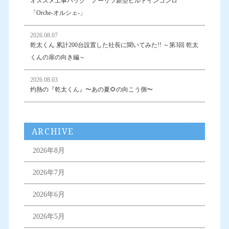
オススメ工事パック ノーリツ新型ビルトインコンロ
「Orche-オルシェ-」
2026.08.07
乾太くん 累計200台設置した社長に聞いてみた!! ～第3回 乾太
くんの扉の向き編～
2026.08.03
灼熱の『乾太くん』〜あの夏🌻の向こう側〜
ARCHIVE
2026年8月
2026年7月
2026年6月
2026年5月