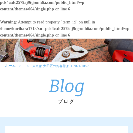
pck4csdc2579aj9tgsonh6a.com/public_html/wp-
content/themes/064/single.php
on line
6
Warning
: Attempt to read property "term_id" on null in
/home/kurihara1718/xn--pck4csdc2579aj9tgsonh6a.com/public_html/wp-
content/themes/064/single.php
on line
6
ホーム
東京都 大田区のお客様より 2021/10/28
Blog
ブログ