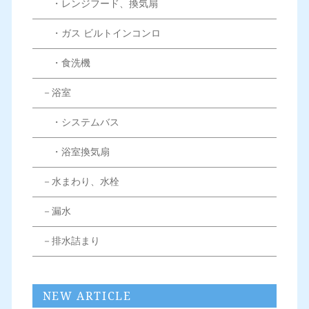
・レンジフード、換気扇
・ガス ビルトインコンロ
・食洗機
－浴室
・システムバス
・浴室換気扇
－水まわり、水栓
－漏水
－排水詰まり
NEW ARTICLE