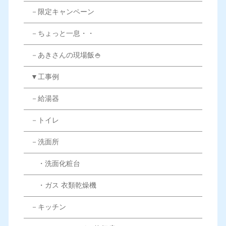
－限定キャンペーン
－ちょっと一息・・
－あきさんの現場飯🍚
▼工事例
－給湯器
－トイレ
－洗面所
・洗面化粧台
・ガス 衣類乾燥機
－キッチン