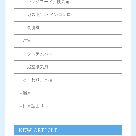
・レンジフード、換気扇
・ガス ビルトインコンロ
・食洗機
－浴室
・システムバス
・浴室換気扇
－水まわり、水栓
－漏水
－排水詰まり
NEW ARTICLE