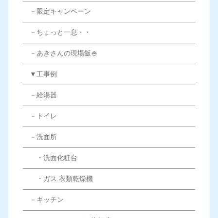
－限定キャンペーン
－ちょっと一息・・
－あきさんの現場飯🍚
▼工事例
－給湯器
－トイレ
－洗面所
・洗面化粧台
・ガス 衣類乾燥機
－キッチン