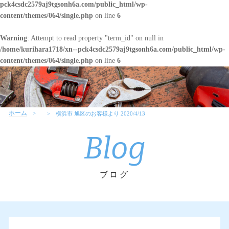
pck4csdc2579aj9tgsonh6a.com/public_html/wp-
content/themes/064/single.php
on line
6
Warning
: Attempt to read property "term_id" on null in
/home/kurihara1718/xn--pck4csdc2579aj9tgsonh6a.com/public_html/wp-
content/themes/064/single.php
on line
6
ホーム
横浜市 旭区のお客様より 2020/4/13
Blog
ブログ