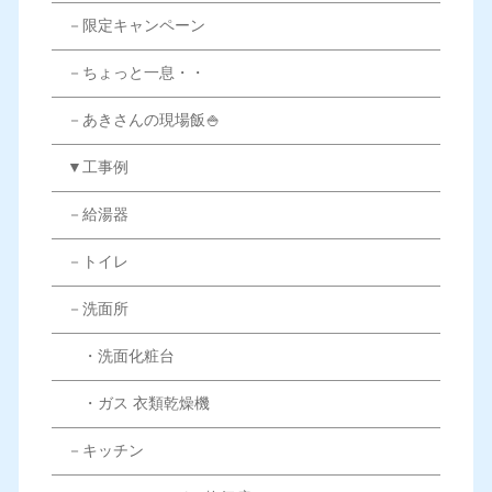
－限定キャンペーン
－ちょっと一息・・
－あきさんの現場飯🍚
▼工事例
－給湯器
－トイレ
－洗面所
・洗面化粧台
・ガス 衣類乾燥機
－キッチン