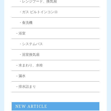
・レンジフード、換気扇
・ガス ビルトインコンロ
・食洗機
－浴室
・システムバス
・浴室換気扇
－水まわり、水栓
－漏水
－排水詰まり
NEW ARTICLE