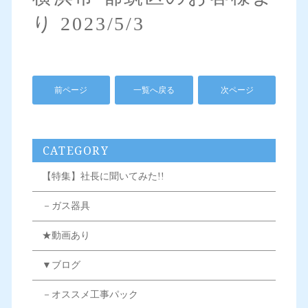
り 2023/5/3
前ページ
一覧へ戻る
次ページ
CATEGORY
【特集】社長に聞いてみた!!
－ガス器具
★動画あり
▼ブログ
－オススメ工事パック