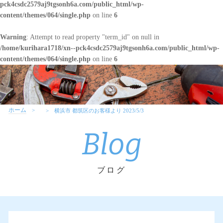
pck4csdc2579aj9tgsonh6a.com/public_html/wp-
content/themes/064/single.php
on line
6
Warning
: Attempt to read property "term_id" on null in
/home/kurihara1718/xn--pck4csdc2579aj9tgsonh6a.com/public_html/wp-
content/themes/064/single.php
on line
6
ホーム
横浜市 都筑区のお客様より 2023/5/3
Blog
ブログ