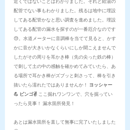
近くではないことはわかりました。それと給湯の
配管でない事もわかりました。残るは地中に埋設
してある配管かなと思い調査を進めました。埋設
してある配管の漏水を探すのが一番厄介なのです
😓。水道メーターに音調棒を当てて見ると、かす
かに音が大きいかなくらいにしか聞こえませんで
したがその周りを耳かき棒（先の尖った鉄の棒）
で刺して土の中の感触を確かめてみていたら、あ
る場所で耳かき棒がズブッと刺さって、棒を引き
抜いたら濡れたではありませんか！
ヨッシャー
💪 ビンゴ✌️
ここ掘れワンワンで、穴を掘ってい
ったら見事！ 漏水箇所発見！
あとは漏水箇所を直して無事に完了いたしました