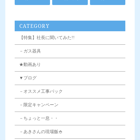
CATEGORY
【特集】社長に聞いてみた!!
－ガス器具
★動画あり
▼ブログ
－オススメ工事パック
－限定キャンペーン
－ちょっと一息・・
－あきさんの現場飯🍚