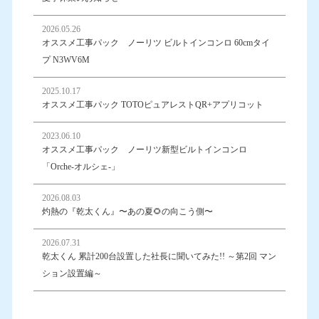
2026.05.26
オススメ工事パック ノーリツ ビルトインコンロ 60cmタイ
プ N3WV6M
2025.10.17
オススメ工事パック TOTOピュアレストQR+アプリコット
2023.06.10
オススメ工事パック ノーリツ新型ビルトインコンロ
「Orche-オルシェ-」
2026.08.03
灼熱の『乾太くん』〜あの夏🌻の向こう側〜
2026.07.31
乾太くん 累計200台設置した社長に聞いてみた!! ～第2回 マン
ション設置編～