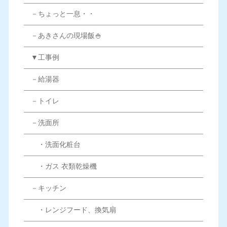
－ちょっと一息・・
－あきさんの現場飯🍚
▼工事例
－給湯器
－トイレ
－洗面所
・洗面化粧台
・ガス 衣類乾燥機
－キッチン
・レンジフード、換気扇