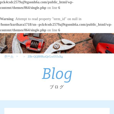
pck4csdc2579aj9tgsonh6a.com/public_html/wp-
content/themes/064/single.php
on line
6
Warning
: Attempt to read property "term_id" on null in
/home/kurihara1718/xn--pck4csdc2579aj9tgsonh6a.com/public_html/wp-
content/themes/064/single.php
on line
6
ホーム
ZBt+QQBHRuiQeCrxO55sXg
Blog
ブログ