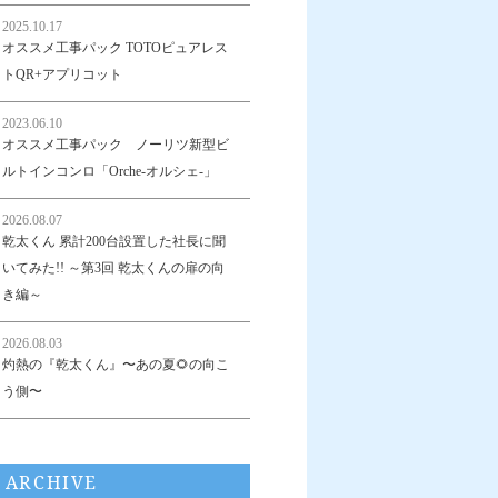
2025.10.17
オススメ工事パック TOTOピュアレス
トQR+アプリコット
2023.06.10
オススメ工事パック ノーリツ新型ビ
ルトインコンロ「Orche-オルシェ-」
2026.08.07
乾太くん 累計200台設置した社長に聞
いてみた!! ～第3回 乾太くんの扉の向
き編～
2026.08.03
灼熱の『乾太くん』〜あの夏🌻の向こ
う側〜
ARCHIVE