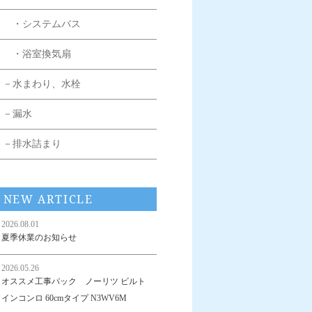
・システムバス
・浴室換気扇
－水まわり、水栓
－漏水
－排水詰まり
NEW ARTICLE
2026.08.01
夏季休業のお知らせ
2026.05.26
オススメ工事パック ノーリツ ビルト
インコンロ 60cmタイプ N3WV6M