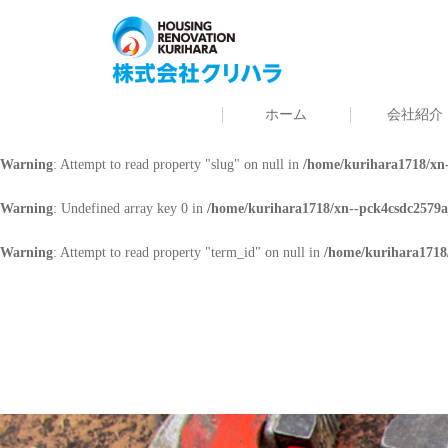
Warning
: Undefined array key 0 in
/home/kurihara1718/xn--pck4csdc2579a
Warning
: Attempt to read property "cat_name" on null in
/home/kurihara171
ホーム
会社紹介
Warning
: Undefined array key 0 in
/home/kurihara1718/xn--pck4csdc2579a
Warning
: Attempt to read property "slug" on null in
/home/kurihara1718/xn-
Warning
: Undefined array key 0 in
/home/kurihara1718/xn--pck4csdc2579a
Warning
: Attempt to read property "term_id" on null in
/home/kurihara1718