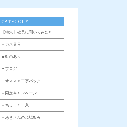
CATEGORY
【特集】社長に聞いてみた!!
－ガス器具
★動画あり
▼ブログ
－オススメ工事パック
－限定キャンペーン
－ちょっと一息・・
－あきさんの現場飯🍚