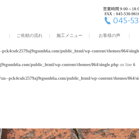
営業時間 9:00～18:
j9tgsonh6a.com/public_html/wp-content/themes/064/single.php
on line
4
FAX：045-530-961
045-53
8/xn--pck4csdc2579aj9tgsonh6a.com/public_html/wp-content/themes/064/
ご依頼の流れ
施工メニュー
お客様の声
j9tgsonh6a.com/public_html/wp-content/themes/064/single.php
on line
5
-pck4csdc2579aj9tgsonh6a.com/public_html/wp-content/themes/064/singl
j9tgsonh6a.com/public_html/wp-content/themes/064/single.php
on line
6
/xn--pck4csdc2579aj9tgsonh6a.com/public_html/wp-content/themes/064/si