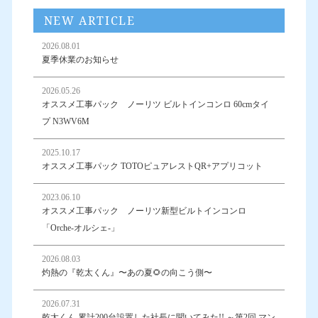
NEW ARTICLE
2026.08.01
夏季休業のお知らせ
2026.05.26
オススメ工事パック ノーリツ ビルトインコンロ 60cmタイ
プ N3WV6M
2025.10.17
オススメ工事パック TOTOピュアレストQR+アプリコット
2023.06.10
オススメ工事パック ノーリツ新型ビルトインコンロ
「Orche-オルシェ-」
2026.08.03
灼熱の『乾太くん』〜あの夏🌻の向こう側〜
2026.07.31
乾太くん 累計200台設置した社長に聞いてみた!! ～第2回 マン