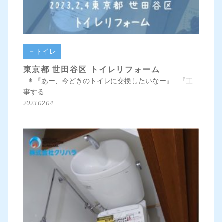
－トイレ
東京都 世田谷区 トイレリフォーム
👩『あー、今どきのトイレに交換したいなー』 『工
事する…
2023.02.04