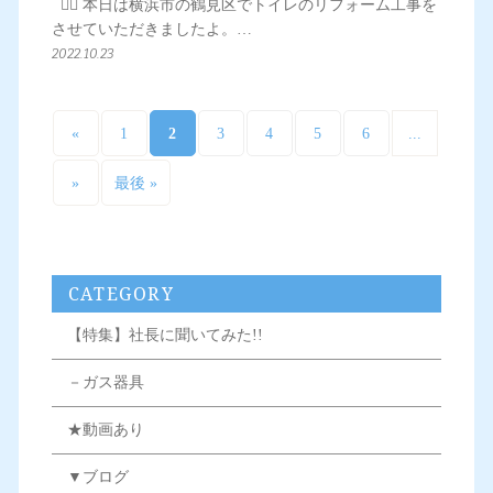
💁‍♀️ 本日は横浜市の鶴見区でトイレのリフォーム工事を
させていただきましたよ。…
2022.10.23
2
...
«
1
3
4
5
6
»
最後 »
CATEGORY
【特集】社長に聞いてみた!!
－ガス器具
★動画あり
▼ブログ