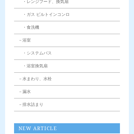
・レンジフード、換気扇
・ガス ビルトインコンロ
・食洗機
－浴室
・システムバス
・浴室換気扇
－水まわり、水栓
－漏水
－排水詰まり
NEW ARTICLE