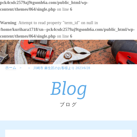
pck4csdc2579aj9tgsonh6a.com/public_html/wp-
content/themes/064/single.php
on line
6
Warning
: Attempt to read property "term_id" on null in
/home/kurihara1718/xn--pck4csdc2579aj9tgsonh6a.com/public_html/wp-
content/themes/064/single.php
on line
6
ホーム
川崎市 麻生区のお客様より 2023/6/28
Blog
ブログ