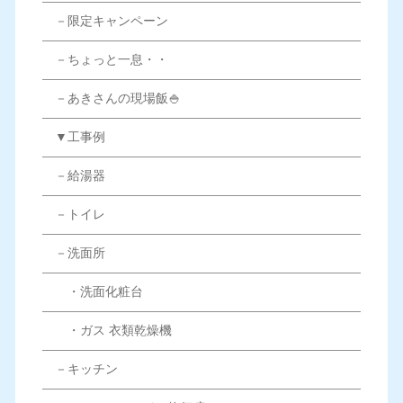
－限定キャンペーン
－ちょっと一息・・
－あきさんの現場飯🍚
▼工事例
－給湯器
－トイレ
－洗面所
・洗面化粧台
・ガス 衣類乾燥機
－キッチン