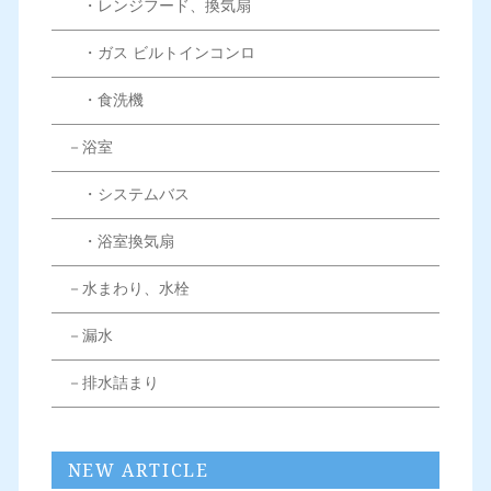
・レンジフード、換気扇
・ガス ビルトインコンロ
・食洗機
－浴室
・システムバス
・浴室換気扇
－水まわり、水栓
－漏水
－排水詰まり
NEW ARTICLE