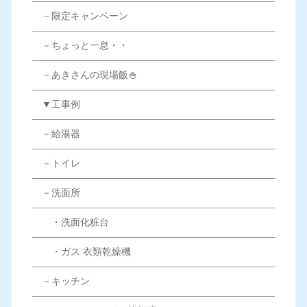
－限定キャンペーン
－ちょっと一息・・
－あきさんの現場飯🍚
▼工事例
－給湯器
－トイレ
－洗面所
・洗面化粧台
・ガス 衣類乾燥機
－キッチン