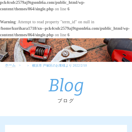
pck4csdc2579aj9tgsonh6a.com/public_html/wp-
content/themes/064/single.php
on line
6
Warning
: Attempt to read property "term_id" on null in
/home/kurihara1718/xn--pck4csdc2579aj9tgsonh6a.com/public_html/wp-
content/themes/064/single.php
on line
6
ホーム
横浜市 戸塚区のお客様より 2022/2/10
Blog
ブログ