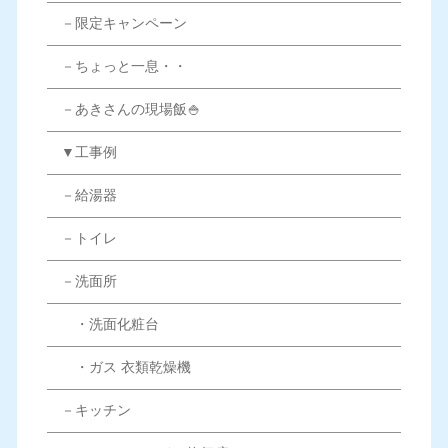
－限定キャンペーン
－ちょっと一息・・
－あきさんの現場飯🍚
▼工事例
－給湯器
－トイレ
－洗面所
・洗面化粧台
・ガス 衣類乾燥機
－キッチン