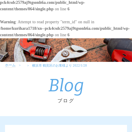
pck4csdc2579aj9tgsonh6a.com/public_html/wp-
content/themes/064/single.php
on line
6
Warning
: Attempt to read property "term_id" on null in
/home/kurihara1718/xn--pck4csdc2579aj9tgsonh6a.com/public_html/wp-
content/themes/064/single.php
on line
6
ホーム
横浜市 鶴見区のお客様より 2022/1/28
Blog
ブログ