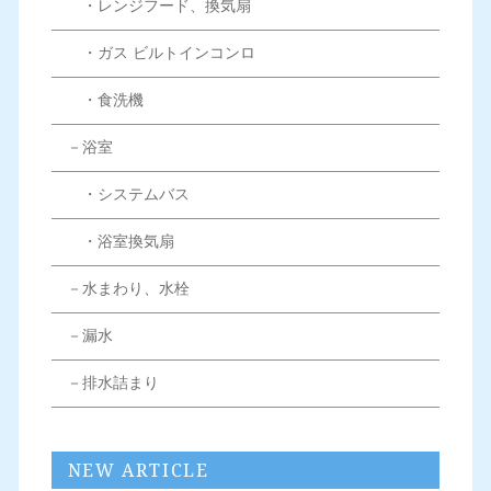
・レンジフード、換気扇
・ガス ビルトインコンロ
・食洗機
－浴室
・システムバス
・浴室換気扇
－水まわり、水栓
－漏水
－排水詰まり
NEW ARTICLE