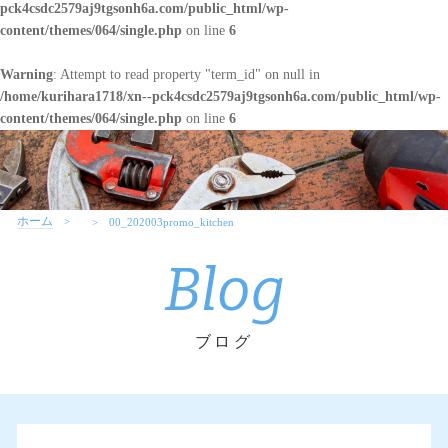
pck4csdc2579aj9tgsonh6a.com/public_html/wp-
content/themes/064/single.php
on line
6
Warning
: Attempt to read property "term_id" on null in
/home/kurihara1718/xn--pck4csdc2579aj9tgsonh6a.com/public_html/wp-
content/themes/064/single.php
on line
6
ホーム
00_202003promo_kitchen
Blog
ブログ