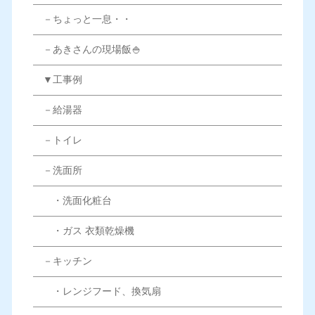
－ちょっと一息・・
－あきさんの現場飯🍚
▼工事例
－給湯器
－トイレ
－洗面所
・洗面化粧台
・ガス 衣類乾燥機
－キッチン
・レンジフード、換気扇