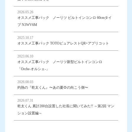
2026.05.26
オススメ工事パック ノーリツ ビルトインコンロ 60cmタイ
プ N3WV6M
2025.10.17
オススメ工事パック TOTOピュアレストQR+アプリコット
2023.06.10
オススメ工事パック ノーリツ新型ビルトインコンロ
「Orche-オルシェ-」
2026.08.03
灼熱の『乾太くん』〜あの夏🌻の向こう側〜
2026.07.31
乾太くん 累計200台設置した社長に聞いてみた!! ～第2回 マン
ション設置編～