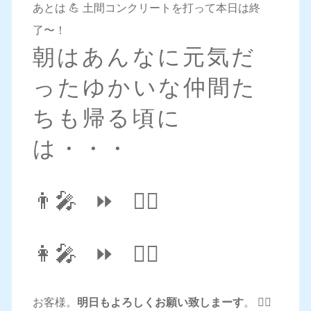
あとは 💪 土間コンクリートを打って本日は終
了〜！
朝はあんなに元気だ
ったゆかいな仲間た
ちも帰る頃に
は・・・
👨‍🎤 ⏩ 🧟‍♂️
👩‍🎤 ⏩ 🧟‍♀️
お客様。
明日もよろしくお願い致しまーす
。 🙇‍♂️