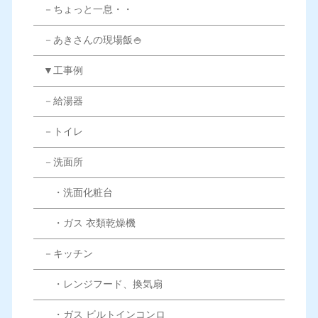
－ちょっと一息・・
－あきさんの現場飯🍚
▼工事例
－給湯器
－トイレ
－洗面所
・洗面化粧台
・ガス 衣類乾燥機
－キッチン
・レンジフード、換気扇
・ガス ビルトインコンロ