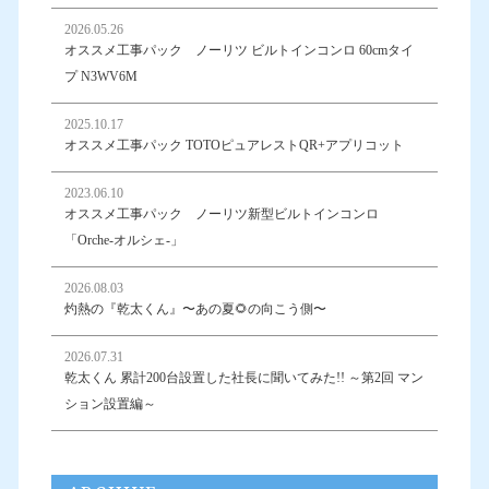
2026.05.26
オススメ工事パック ノーリツ ビルトインコンロ 60cmタイ
プ N3WV6M
2025.10.17
オススメ工事パック TOTOピュアレストQR+アプリコット
2023.06.10
オススメ工事パック ノーリツ新型ビルトインコンロ
「Orche-オルシェ-」
2026.08.03
灼熱の『乾太くん』〜あの夏🌻の向こう側〜
2026.07.31
乾太くん 累計200台設置した社長に聞いてみた!! ～第2回 マン
ション設置編～