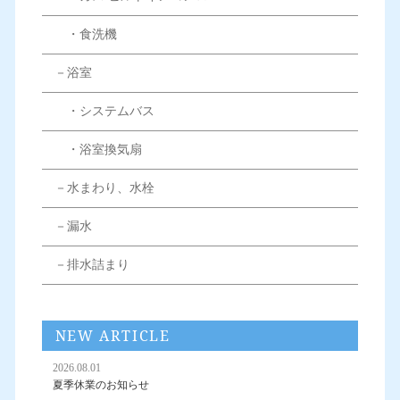
・食洗機
－浴室
・システムバス
・浴室換気扇
－水まわり、水栓
－漏水
－排水詰まり
NEW ARTICLE
2026.08.01
夏季休業のお知らせ