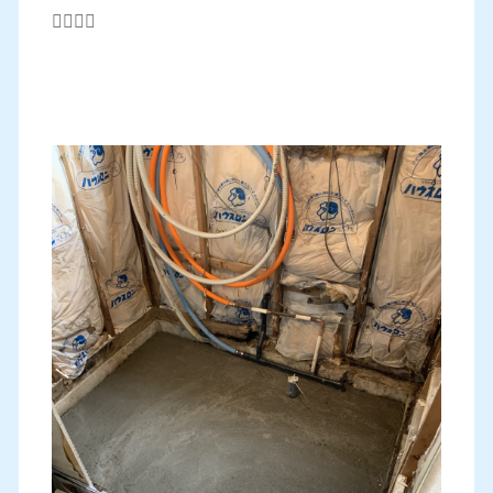
🙇‍♂️🙇‍♂️